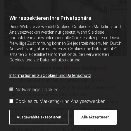
Wir respektieren Ihre Privatsphäre
Diese Website verwendet Cookies. Cookies zu Marketing- und
Analysezwecken werden nur gesetzt, wenn Sie diese
nachstehend auswählen oder alle Cookies akzeptieren. Diese
freiwillige Zustimmung können Sie jederzeit widerrufen. Durch
Auswahl von „Informationen zu Cookies und Datenschutz“
erhalten Sie detaillierte Information zu den verwendeten
Cookies und zur Datenschutzerklärung.
Qualitätsarbeit von Ihrem Dachprofi
Informationen zu Cookies und Datenschutz
Wir blicken auf mehr als 15 Jahre Erfahrung als
Schwarzdecker und Bauspengler zurück. Bereits vor
Notwendige Cookies
der Firmengründung im Jahr 2007 war
Geschäftsführer Markus Trimmel in leitender Funktion
Cookies zu Marketing- und Analysezwecken
in einem Dachdeckerbetrieb tätig. Sein Fachwissen
und die langjährige Erfahrung kommen ihm heute bei
Ausgewählte akzeptieren
Alle akzeptieren
jedem Dachbauprojekt zugute. Gemeinsam mit seinen
Mitarbeitern freut er sich darauf, Sie bei Ihren