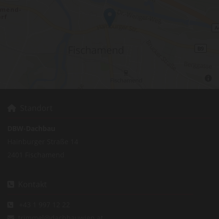
Standort

DBW-Dachbau
Hainburger Straße 14
2401 Fischamend
Kontakt

+43 1 997 12 22

trimmel@dachbauwien.at
